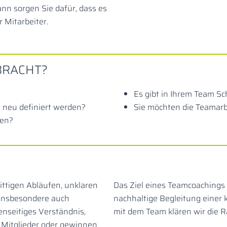
nn sorgen Sie dafür, dass es
r Mitarbeiter.
BRACHT?
Es gibt in Ihrem Team S
neu definiert werden?
Sie möchten die Teamarbe
ten?
ttigen Abläufen, unklaren
Das Ziel eines Teamcoachings i
insbesondere auch
nachhaltige Begleitung einer 
enseitiges Verständnis,
mit dem Team klären wir die
r Mitglieder oder gewinnen