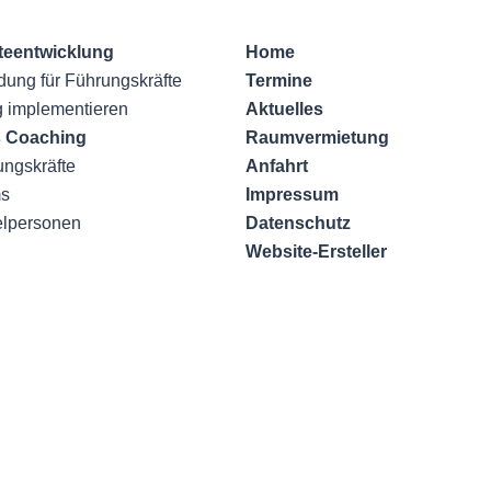
e­entwicklung
Home
dung für Führungskräfte
Termine
 implementieren
Aktuelles
 Coaching
Raumvermietung
ungskräfte
Anfahrt
ms
Impressum
elpersonen
Datenschutz
Website-Ersteller