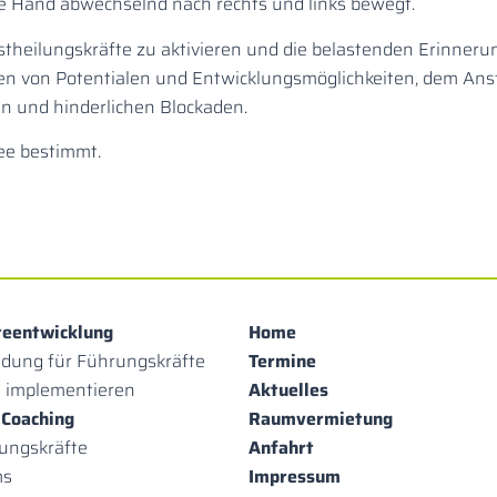
re Hand abwechselnd nach rechts und links bewegt.
bstheilungskräfte zu aktivieren und die belastenden Erinner
n von Potentialen und Entwicklungsmöglichkeiten, dem Anst
n und hinderlichen Blockaden.
ee bestimmt.
e­entwicklung
Home
ldung für Führungskräfte
Termine
 implementieren
Aktuelles
 Coaching
Raumvermietung
ungskräfte
Anfahrt
ms
Impressum