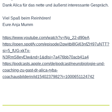
Dank Alica für das nette und äußerst interessante Gespräch.
Viel Spaß beim Reinhören!
Eure Anja Mumm
https://www.youtube.com/watch?v=Ng_22-d90eA
https://open.spotify.com/episode/2qwitbI8Gj63nfZH97uNTT?
si=5_fUG-xkTx-
N3RmS8eyEIw&nd=1&dlsi=7a476bb70acb41a4
https://podcasts.apple.com/de/podcast/neurobiologie-und-
coaching-zu-gast-dr-alica-ryba-
coachausbilderin/id1540237982?i=1000651124742